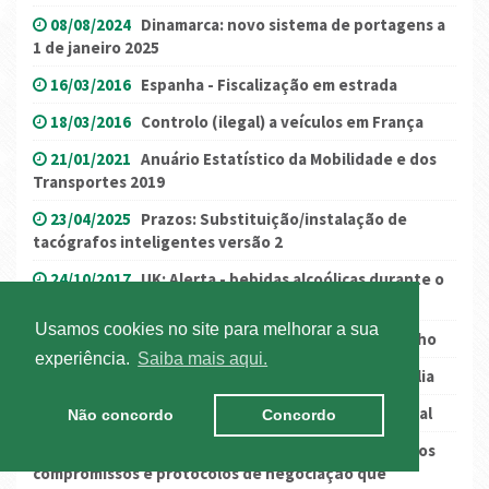
08/08/2024
Dinamarca: novo sistema de portagens a
1 de janeiro 2025
16/03/2016
Espanha - Fiscalização em estrada
18/03/2016
Controlo (ilegal) a veículos em França
21/01/2021
Anuário Estatístico da Mobilidade e dos
Transportes 2019
23/04/2025
Prazos: Substituição/instalação de
tacógrafos inteligentes versão 2
24/10/2017
UK: Alerta - bebidas alcoólicas durante o
descanso na cabine
Usamos cookies no site para melhorar a sua
21/07/2016
Tarragona: Manifestações a 29 de julho
experiência.
Saiba mais aqui.
04/08/2020
Alerta: restrições à circulação em Itália
01/07/2016
Comunicação - Salário Mínimo Nacional
Não concordo
Concordo
06/07/2019
SNMMP e SIMM pretendem incumprir os
compromissos e protocolos de negociação que