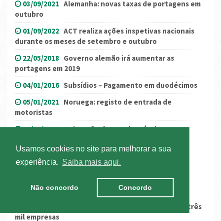
03/09/2021
Alemanha: novas taxas de portagens em
outubro
01/09/2022
ACT realiza ações inspetivas nacionais
durante os meses de setembro e outubro
22/05/2018
Governo alemão irá aumentar as
portagens em 2019
04/01/2016
Subsídios – Pagamento em duodécimos
05/01/2021
Noruega: registo de entrada de
motoristas
15/07/2016
Majoração dos combustíveis
28/12/2016
Orçamento de Estado para 2017
Usamos cookies no site para melhorar a sua
22/07/2021
França: Restrições de verão 2021
experiência.
Saiba mais aqui.
09/05/2025
Atualização fiscal no Reino Unido:
Não concordo
Concordo
Simplificação, administração e reforma
26/10/2015
Portagens nas Scut ajudam a fechar três
mil empresas