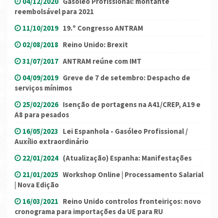
04/12/2020
Gasóleo Profissional: montante
reembolsável para 2021
11/10/2019
19.º Congresso ANTRAM
02/08/2018
Reino Unido: Brexit
31/07/2017
ANTRAM reúne com IMT
04/09/2019
Greve de 7 de setembro: Despacho de
serviços mínimos
25/02/2026
Isenção de portagens na A41/CREP, A19 e
A8 para pesados
16/05/2023
Lei Espanhola - Gasóleo Profissional /
Auxílio extraordinário
22/01/2024
(Atualização) Espanha: Manifestações
21/01/2025
Workshop Online | Processamento Salarial
| Nova Edição
16/03/2021
Reino Unido controlos fronteiriços: novo
cronograma para importações da UE para RU