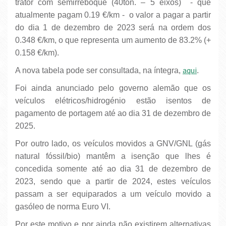
trator com semirreboque (40ton. – 5 eixos) - que
atualmente pagam 0.19 €/km - o valor a pagar a partir
do dia 1 de dezembro de 2023 será na ordem dos
0.348 €/km, o que representa um aumento de 83.2% (+
0.158 €/km).
aqui
A nova tabela pode ser consultada, na íntegra,
.
Foi ainda anunciado pelo governo alemão que os
veículos elétricos/hidrogénio estão isentos de
pagamento de portagem até ao dia 31 de dezembro de
2025.
Por outro lado, os veículos movidos a GNV/GNL (gás
natural fóssil/bio) mantêm a isenção que lhes é
concedida somente até ao dia 31 de dezembro de
2023, sendo que a partir de 2024, estes veículos
passam a ser equiparados a um veículo movido a
gasóleo de norma Euro VI.
Por este motivo e por ainda não existirem alternativas