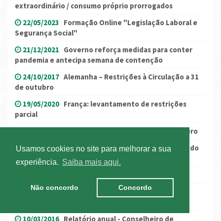
extraordinário / consumo próprio prorrogados
22/05/2023
Formação Online "Legislação Laboral e
Segurança Social"
21/12/2021
Governo reforça medidas para conter
pandemia e antecipa semana de contenção
24/10/2017
Alemanha – Restrições à Circulação a 31
de outubro
19/05/2020
França: levantamento de restrições
parcial
14/11/2019
Greve geral em França a 5 de dezembro
30/05/2017
Portugal - Transposição da Directiva do
Usamos cookies no site para melhorar a sua
Destacamento
experiência.
Saiba mais aqui.
18/04/2019
Greve terminada
Não concordo
Concordo
29/10/2019
ANTRAM e Sindicatos assinam novo
Contrato Coletivo de Trabalho
10/03/2016
Relatório anual - Conselheiro de