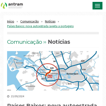
Toggl
navig
Início
Comunicação
Notícias
Países Baixos: nova autoestrada sujeita a portagens
Comunicação ››
Notícias
23/09/2024
Países Baixos: nova autoestrada