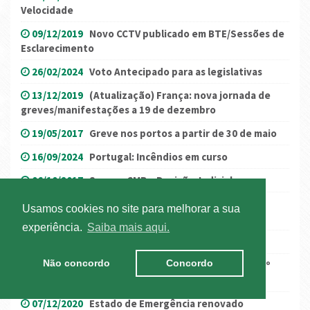
Velocidade
09/12/2019
Novo CCTV publicado em BTE/Sessões de
Esclarecimento
26/02/2024
Voto Antecipado para as legislativas
13/12/2019
(Atualização) França: nova jornada de
greves/manifestações a 19 de dezembro
19/05/2017
Greve nos portos a partir de 30 de maio
16/09/2024
Portugal: Incêndios em curso
06/10/2017
Seguro CMR – Decisão Judicial
12/10/2021
(Atualização) Itália: Covid-19 - novos
Usamos cookies no site para melhorar a sua
requerimentos
experiência.
Saiba mais aqui.
08/06/2020
ADR 2019 publicado em Portugal
Não concordo
Concordo
29/06/2022
Diferimento de obrigações fiscais - 2º
semestre de 2022
07/12/2020
Estado de Emergência renovado