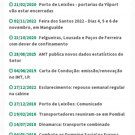
21/02/2020
Porto de Leixões - portarias da Yilport
vão estar encerradas
02/11/2022
Feira dos Santos 2022 - Dias 4, 5 e 6 de
novembro, em Mangualde
23/10/2020
Felgueiras, Lousada e Paços de Ferreira
com dever de confinamento
28/08/2025
AMT publica novos dados estatísticos do
Setor
04/06/2019
Carta de Condução: emissão/renovação
no IMT, I.P.
27/12/2022
Esclarecimento: repouso semanal regular
na cabine
27/12/2018
Porto de Leixões: Comunicado
19/02/2016
Transportadores reuniram-se em Pombal
16/07/2018
Dinamarca: transporte combinado
04/03/2016
Combate ao Dumping Social na Europa