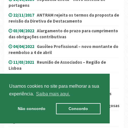
portagens
22/11/2017
ANTRAM rejeita os termos da proposta de
revisão da Diretiva de Destacamento
03/08/2022
Alargamento do prazo para cumprimento
das obrigações contributivas
04/04/2022
Gasóleo Profissional – novo montante do
reembolso a 4 de abril
11/03/2021
Reunião de Associados – Região de
Lisboa
09/05/2018
Majoração dos custos com os
combustíveis/Gasóleo Profissional
Usamos cookies no site para melhorar a sua
09/04/2019
Comunicado: ANTRAM demarca-se das
experiência.
Saiba mais aqui.
pretensões anunciadas em pré-aviso de greve pelo
Sindicato Nacional de Motoristas das Matérias Perigosas
Não concordo
Concordo
13/10/2023
Atividade de "rent-a-cargo": novo
regime