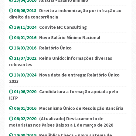
15/04/2016
Áustria - salário mínimo
06/06/2018
Direito a indemnização por infração ao
direito da concorrência
19/11/2024
Convite MC Consulting
04/01/2016
Novo Salário Mínimo Nacional
16/03/2016
Relatório Único
21/07/2022
Reino Unido: informações diversas
relevantes
18/03/2024
Nova data de entrega: Relatório Único
2023
01/06/2020
Candidatura a formação apoiada pelo
IEFP
06/01/2016
Mecanismo Único de Resolução Bancária
06/02/2020
(Atualizado) Destacamento de
motoristas nos Países Baixos a 1 de março de 2020
10/09/2019
República Checa – novo sistema de