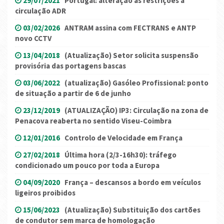
29/07/2021
Portugal: alteração às restrições à
circulação ADR
03/02/2026
ANTRAM assina com FECTRANS e ANTP
novo CCTV
13/04/2018
(Atualização) Setor solicita suspensão
provisória das portagens bascas
03/06/2022
(atualização) Gasóleo Profissional: ponto
de situação a partir de 6 de junho
23/12/2019
(ATUALIZAÇÃO) IP3: Circulação na zona de
Penacova reaberta no sentido Viseu-Coimbra
12/01/2016
Controlo de Velocidade em França
27/02/2018
Última hora (2/3-16h30): tráfego
condicionado um pouco por toda a Europa
04/09/2020
França – descansos a bordo em veículos
ligeiros proibidos
15/06/2023
(Atualização) Substituição dos cartões
de condutor sem marca de homologação