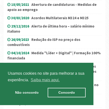
18/05/2021
Abertura de candidaturas - Medidas de
apoio ao emprego
30/03/2020
Acordos Multilaterais M324 e M325
29/12/2016
Alerta de última hora – salário mínimo
italiano
26/09/2023
Redução do ISP no preço dos
combustíveis
04/10/2024
Medida "Líder + Digital" | Formação 100%
financiada
10/03/2023
Esclarecimento ANTRAM - "O dono dos
aumentos do preço da alimentação dos portugueses
Usamos cookies no site para melhorar a sua
não são os transportadores"
experiência.
Saiba mais aqui.
01/06/2017
Acesso à zona portuária de Alcântara no
dia 2 de junho
Não concordo
Concordo
27/07/2023
Jornada Mundial da Juventude -
Circulação/Condicionamentos