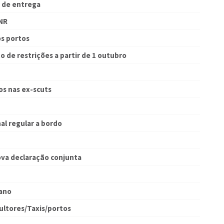
o de entrega
NR
os portos
de restrições a partir de 1 outubro
s nas ex-scuts
al regular a bordo
va declaração conjunta
iano
ultores/Taxis/portos