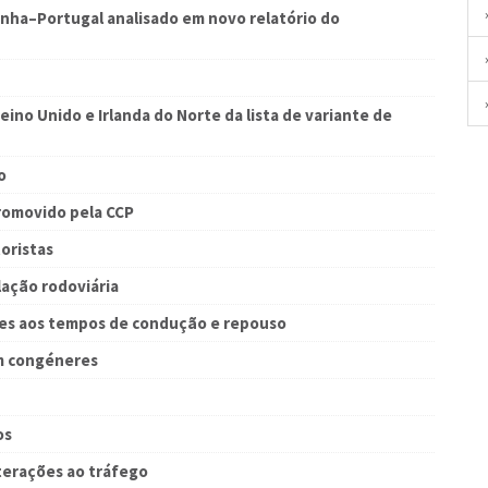
anha–Portugal analisado em novo relatório do
eino Unido e Irlanda do Norte da lista de variante de
o
romovido pela CCP
oristas
lação rodoviária
es aos tempos de condução e repouso
m congéneres
os
lterações ao tráfego