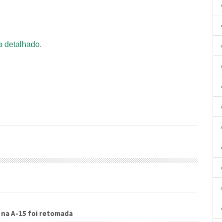
a detalhado
.
s na A-15 foi retomada