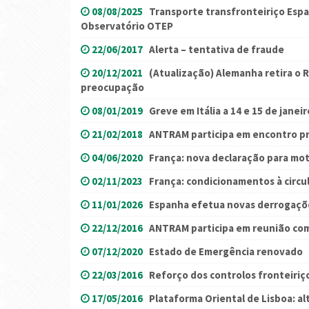
08/08/2025
Transporte transfronteiriço Esp
Observatório OTEP
22/06/2017
Alerta – tentativa de fraude
20/12/2021
(Atualização) Alemanha retira o R
preocupação
08/01/2019
Greve em Itália a 14 e 15 de janeir
21/02/2018
ANTRAM participa em encontro p
04/06/2020
França: nova declaração para mot
02/11/2023
França: condicionamentos à circu
11/01/2026
Espanha efetua novas derrogaçõ
22/12/2016
ANTRAM participa em reunião co
07/12/2020
Estado de Emergência renovado
22/03/2016
Reforço dos controlos fronteiriç
17/05/2016
Plataforma Oriental de Lisboa: a