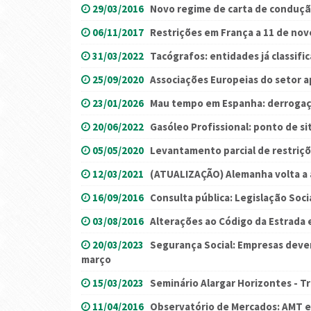
29/03/2016
Novo regime de carta de conduçã
06/11/2017
Restrições em França a 11 de no
31/03/2022
Tacógrafos: entidades já classif
25/09/2020
Associações Europeias do setor a
23/01/2026
Mau tempo em Espanha: derrogaç
20/06/2022
Gasóleo Profissional: ponto de si
05/05/2020
Levantamento parcial de restriç
12/03/2021
(ATUALIZAÇÃO) Alemanha volta a at
16/09/2016
Consulta pública: Legislação Soc
03/08/2016
Alterações ao Código da Estrada 
20/03/2023
Segurança Social: Empresas devem
março
15/03/2023
Seminário Alargar Horizontes - Tr
11/04/2016
Observatório de Mercados: AMT e