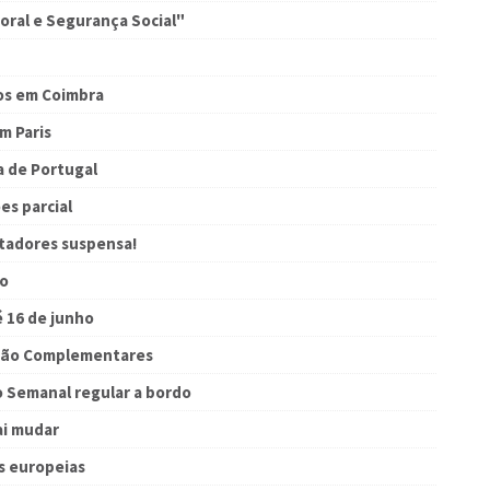
oral e Segurança Social"
os em Coimbra
m Paris
a de Portugal
es parcial
rtadores suspensa!
ão
 16 de junho
lação Complementares
 Semanal regular a bordo
i mudar
s europeias