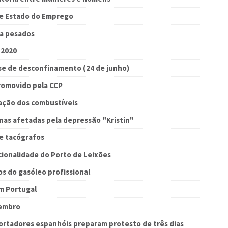
de Estado do Emprego
ra pesados
 2020
e de desconfinamento (24 de junho)
romovido pela CCP
ração dos combustíveis
nas afetadas pela depressão "Kristin"
de tacógrafos
ionalidade do Porto de Leixões
s do gasóleo profissional
m Portugal
zembro
portadores espanhóis preparam protesto de três dias