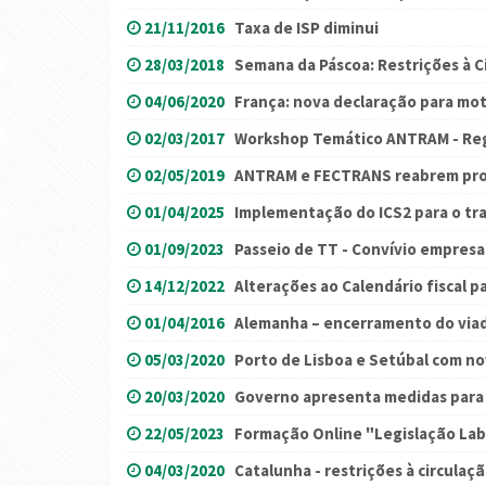
21/11/2016
Taxa de ISP diminui
28/03/2018
Semana da Páscoa: Restrições à C
04/06/2020
França: nova declaração para mot
02/03/2017
Workshop Temático ANTRAM - Reg
02/05/2019
ANTRAM e FECTRANS reabrem pro
01/04/2025
Implementação do ICS2 para o tran
01/09/2023
Passeio de TT - Convívio empresar
14/12/2022
Alterações ao Calendário fiscal p
01/04/2016
Alemanha – encerramento do viad
05/03/2020
Porto de Lisboa e Setúbal com no
20/03/2020
Governo apresenta medidas para 
22/05/2023
Formação Online "Legislação Lab
04/03/2020
Catalunha - restrições à circulaç