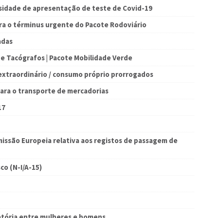
ssidade de apresentação de teste de Covid-19
ra o términus urgente do Pacote Rodoviário
adas
de Tacógrafos | Pacote Mobilidade Verde
extraordinário / consumo próprio prorrogados
ara o transporte de mercadorias
17
issão Europeia relativa aos registos de passagem de
co (N-I/A-15)
tória entre mulheres e homens