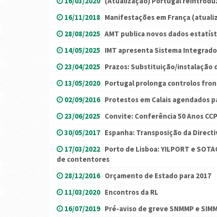
16/03/2020
(Atualização) Portugal reintrodu
16/11/2018
Manifestações em França (atuali
28/08/2025
AMT publica novos dados estatíst
14/05/2025
IMT apresenta Sistema Integrado
23/04/2025
Prazos: Substituição/instalação 
13/05/2020
Portugal prolonga controlos fron
02/09/2016
Protestos em Calais agendados pa
23/06/2025
Convite: Conferência 50 Anos CC
30/05/2017
Espanha: Transposição da Direct
17/03/2022
Porto de Lisboa: YILPORT e SOTAG
de contentores
28/12/2016
Orçamento de Estado para 2017
11/03/2020
Encontros da RL
16/07/2019
Pré-aviso de greve SNMMP e SIM