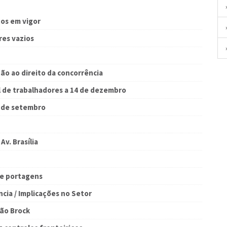
os em vigor
res vazios
ão ao direito da concorrência
l de trabalhadores a 14 de dezembro
s de setembro
v. Brasília
de portagens
ia / Implicações no Setor
ção Brock