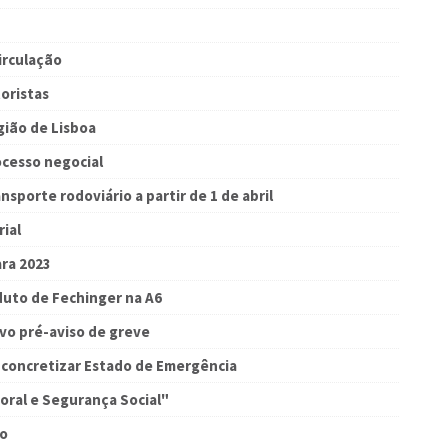
irculação
oristas
ião de Lisboa
cesso negocial
sporte rodoviário a partir de 1 de abril
ial
ara 2023
uto de Fechinger na A6
vo pré-aviso de greve
concretizar Estado de Emergência
oral e Segurança Social"
ão