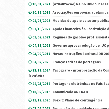
30/03/2021
(Atualização) Reino Unido: nece
10/12/2019
Associações europeias apelam pa
08/06/2026
Medidas de apoio ao setor public
07/10/2024
Apoio Financeiro à Substituição 
01/07/2023
Regimes do gasóleo profissional 
04/11/2021
Governo aprova redução de IUC p
03/02/2017
Novas Instruções Escritas ADR 20
04/02/2020
França: tarifas de portagens
22/11/2024
Tacógrafo - interpretação da Com
fronteira
22/05/2019
Portagens eletrónicas no País Bas
18/02/2016
Comunicado ANTRAM
11/12/2020
Brexit: Plano de contingência
07/02/2023
Promoção da igualdade remunera