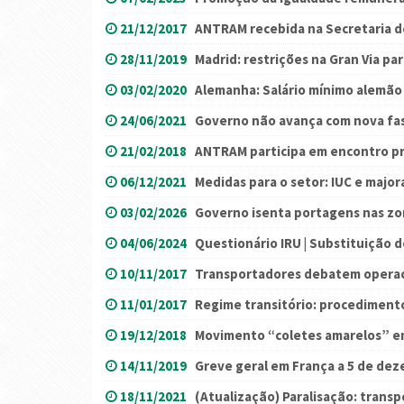
21/12/2017
ANTRAM recebida na Secretaria 
28/11/2019
Madrid: restrições na Gran Via pa
03/02/2020
Alemanha: Salário mínimo alemão
24/06/2021
Governo não avança com nova fas
21/02/2018
ANTRAM participa em encontro p
06/12/2021
Medidas para o setor: IUC e majo
03/02/2026
Governo isenta portagens nas zo
04/06/2024
Questionário IRU | Substituição 
10/11/2017
Transportadores debatem operac
11/01/2017
Regime transitório: procedimento
19/12/2018
Movimento “coletes amarelos” e
14/11/2019
Greve geral em França a 5 de de
18/11/2021
(Atualização) Paralisação: trans