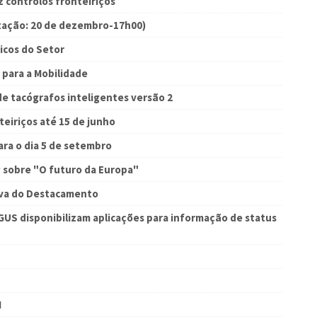
z controlos fronteiriços
zação: 20 de dezembro-17h00)
icos do Setor
 para a Mobilidade
de tacógrafos inteligentes versão 2
teiriços até 15 de junho
ra o dia 5 de setembro
P sobre "O futuro da Europa"
iva do Destacamento
US disponibilizam aplicações para informação de status
M