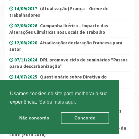
14/09/2017
(Atualização) França – Greve de
trabalhadores
02/06/2026
Campanha Ibérica – Impacto das
Alterações Climáticas nos Locais de Trabalho
12/06/2020
Atualização: declaração francesa para
setor
07/11/2024
DRL promove ciclo de seminários “Passos
para a descarbonização”
14/07/2025
Questionário sobre Diretiva do
Destacamento
20/12/2022
Registo de Beneficiário efetivo:
Usamos cookies no site para melhorar a sua
confirmação anual até 31 de dezembro
experiência.
Saiba mais aqui.
13/12/2017
Portugal vai iniciar em 2018 inspeções
técnicas em estrada
Não concordo
Concordo
09/06/2016
França - restrições no departamento de
Loire (Euro 2016)