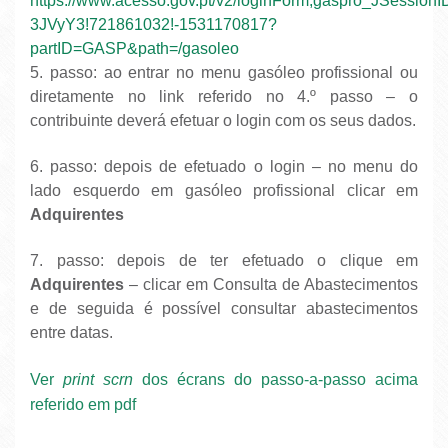
https://www.acesso.gov.pt/v2/loginForm;gaspro_JSes
3JVyY3!721861032!-1531170817?
partID=GASP&path=/gasoleo
5. passo: ao entrar no menu gasóleo profissional ou
diretamente no link referido no 4.º passo – o
contribuinte deverá efetuar o login com os seus dados.
6. passo: depois de efetuado o login – no menu do
lado esquerdo em gasóleo profissional clicar em
Adquirentes
7. passo: depois de ter efetuado o clique em
Adquirentes
– clicar em Consulta de Abastecimentos
e de seguida é possível consultar abastecimentos
entre datas.
Ver
print scrn
dos écrans do passo-a-passo acima
referido em pdf