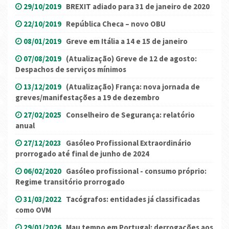
29/10/2019
BREXIT adiado para 31 de janeiro de 2020
22/10/2019
República Checa – novo OBU
08/01/2019
Greve em Itália a 14 e 15 de janeiro
07/08/2019
(Atualização) Greve de 12 de agosto:
Despachos de serviços mínimos
13/12/2019
(Atualização) França: nova jornada de
greves/manifestações a 19 de dezembro
27/02/2025
Conselheiro de Segurança: relatório
anual
27/12/2023
Gasóleo Profissional Extraordinário
prorrogado até final de junho de 2024
06/02/2020
Gasóleo profissional - consumo próprio:
Regime transitório prorrogado
31/03/2022
Tacógrafos: entidades já classificadas
como OVM
29/01/2026
Mau tempo em Portugal: derrogações aos