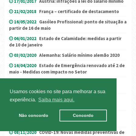
17/01/2017
Áustria: infrações à lei do salário mínimo
21/02/2018
França – certificado de destacamento
16/05/2022
Gasóleo Profissional: ponto de situação a
partir de 16 de maio
06/01/2022
Estado de Calamidade: medidas a partir
de 10 de janeiro
03/02/2020
Alemanha: Salário mínimo alemão 2020
16/04/2020
Estado de Emergência renovado até 2 de
maio - Medidas com impacto no Setor
17/02/2022
Novas Regras Europeias de Acesso à
Atividade e Cabotagem
Usamos cookies no site para melhorar a sua
25/08/2020
Comunicado IMT: Contingente
experiência.
Saiba mais aqui.
Multilateral CEMT
22/12/2016
ANTRAM participa em reunião com
Não concordo
Concordo
congéneres
08/11/2020
COVID-19: Novas medidas preventivas de