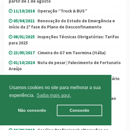
partir de 1 de agosto
11/10/2016
Operação “Truck & BUS”
05/04/2021
Renovação do Estado de Emergência e
início da 2ª fase do Plano de Desconfinamento
08/01/2025
Inspeções Técnicas Obrigatórias: Tarifas
para 2025
23/05/2017
Cimeira do G7 em Taormina (Itália)
01/10/2024
Nota de pesar | Falecimento de Fortunato
Araújo
26/09/2017
Porto de Lisboa: Estivadores em Plenário
Usamos cookies no site para melhorar a sua
14/10/2016
Novidades cêntimo sanitário
experiência.
Saiba mais aqui.
06/06/2018
Direito a indemnização por infração ao
direito da concorrência
Não concordo
Concordo
19/12/2018
Movimento “coletes amarelos” em
Portugal