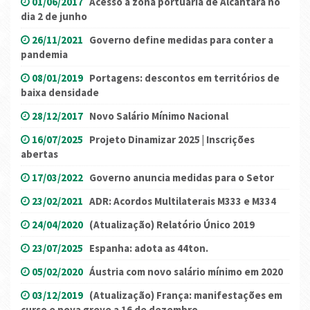
01/06/2017
Acesso à zona portuária de Alcântara no
dia 2 de junho
26/11/2021
Governo define medidas para conter a
pandemia
08/01/2019
Portagens: descontos em territórios de
baixa densidade
28/12/2017
Novo Salário Mínimo Nacional
16/07/2025
Projeto Dinamizar 2025 | Inscrições
abertas
17/03/2022
Governo anuncia medidas para o Setor
23/02/2021
ADR: Acordos Multilaterais M333 e M334
24/04/2020
(Atualização) Relatório Único 2019
23/07/2025
Espanha: adota as 44ton.
05/02/2020
Áustria com novo salário mínimo em 2020
03/12/2019
(Atualização) França: manifestações em
curso e nova greve a 16 de dezembro