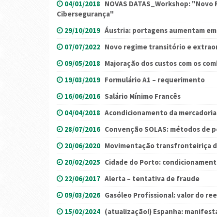
04/01/2018
NOVAS DATAS_Workshop: "Novo R
Cibersegurança"
29/10/2019
Áustria: portagens aumentam em
07/07/2022
Novo regime transitório e extraor
09/05/2018
Majoração dos custos com os comb
19/03/2019
Formulário A1 – requerimento
16/06/2016
Salário Mínimo Francês
04/04/2018
Acondicionamento da mercadoria:
28/07/2016
Convenção SOLAS: métodos de 
20/06/2020
Movimentação transfronteiriça d
20/02/2025
Cidade do Porto: condicionament
22/06/2017
Alerta – tentativa de fraude
09/03/2026
Gasóleo Profissional: valor do re
15/02/2024
(atualização!) Espanha: manifes