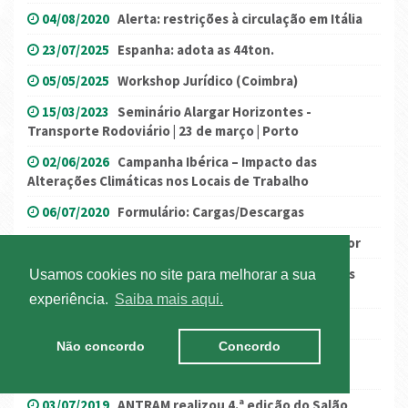
04/08/2020
Alerta: restrições à circulação em Itália
23/07/2025
Espanha: adota as 44ton.
05/05/2025
Workshop Jurídico (Coimbra)
15/03/2023
Seminário Alargar Horizontes -
Transporte Rodoviário | 23 de março | Porto
02/06/2026
Campanha Ibérica – Impacto das
Alterações Climáticas nos Locais de Trabalho
06/07/2020
Formulário: Cargas/Descargas
17/03/2022
Governo anuncia medidas para o Setor
21/10/2024
ANTRAM participa na Feira dos Santos
Usamos cookies no site para melhorar a sua
2024
experiência.
Saiba mais aqui.
29/12/2025
Salário mínimo nacional para 2026
Não concordo
Concordo
12/02/2024
Gasóleo profissional –Postos de
abastecimento próprio
03/07/2019
ANTRAM realizou 4.ª edição do Salão