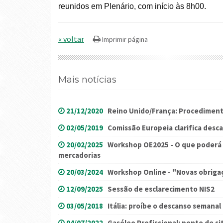
reunidos em Plenário, com início às 8h00.
« voltar
Mais notícias
21/12/2020
Reino Unido/França: Procediment
02/05/2019
Comissão Europeia clarifica desc
20/02/2025
Workshop OE2025 - O que poderá e
mercadorias
20/03/2024
Workshop Online - "Novas obriga
12/09/2025
Sessão de esclarecimento NIS2
03/05/2018
Itália: proíbe o descanso semanal
04/07/2022
Gasóleo Profissional: ponto de sit