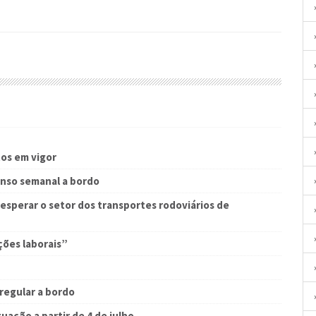
os em vigor
anso semanal a bordo
sperar o setor dos transportes rodoviários de
ções laborais”
 regular a bordo
uação a partir de 4 de julho