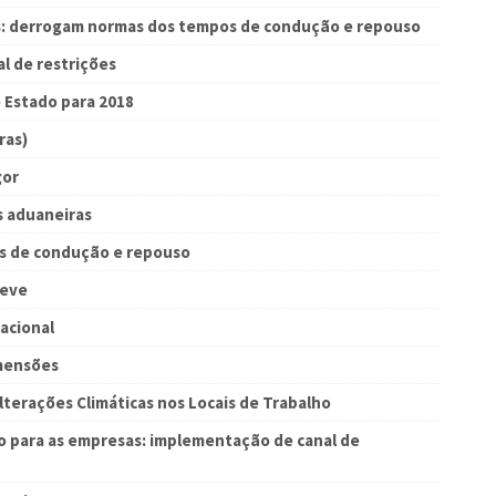
s: derrogam normas dos tempos de condução e repouso
l de restrições
 Estado para 2018
ras)
gor
s aduaneiras
s de condução e repouso
reve
acional
mensões
lterações Climáticas nos Locais de Trabalho
 para as empresas: implementação de canal de