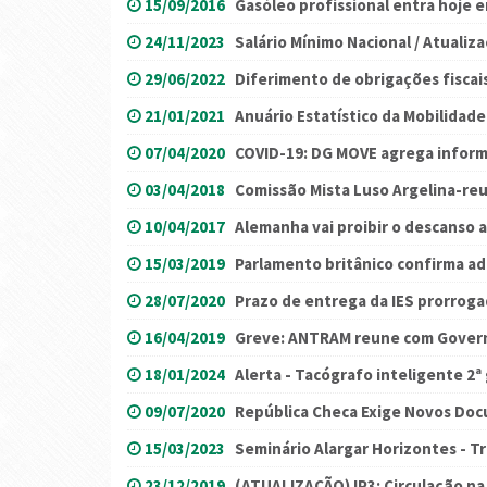
15/09/2016
Gasóleo profissional entra hoje e
24/11/2023
Salário Mínimo Nacional / Atualiza
29/06/2022
Diferimento de obrigações fiscai
21/01/2021
Anuário Estatístico da Mobilidad
07/04/2020
COVID-19: DG MOVE agrega inform
03/04/2018
Comissão Mista Luso Argelina-re
10/04/2017
Alemanha vai proibir o descanso 
15/03/2019
Parlamento britânico confirma a
28/07/2020
Prazo de entrega da IES prorrog
16/04/2019
Greve: ANTRAM reune com Gover
18/01/2024
Alerta - Tacógrafo inteligente 2ª
09/07/2020
República Checa Exige Novos Do
15/03/2023
Seminário Alargar Horizontes - Tr
23/12/2019
(ATUALIZAÇÃO) IP3: Circulação n