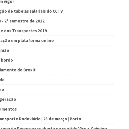
m vigor
ção de tabelas salariais do CCTV
s - 2º semestre de 2022
e e dos Transportes 2019
ação em plataforma online
união
a bordo
diamento do Brexit
ado
no
 geração
cumentos
ansporte Rodoviário | 23 de março | Porto
a zona de Penacova reaberta no sentido Viseu-Coimbra