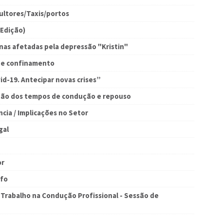
ultores/Taxis/portos
 Edição)
nas afetadas pela depressão "Kristin"
de confinamento
id-19. Antecipar novas crises”
ão dos tempos de condução e repouso
ia / Implicações no Setor
gal
or
afo
rabalho na Condução Profissional - Sessão de