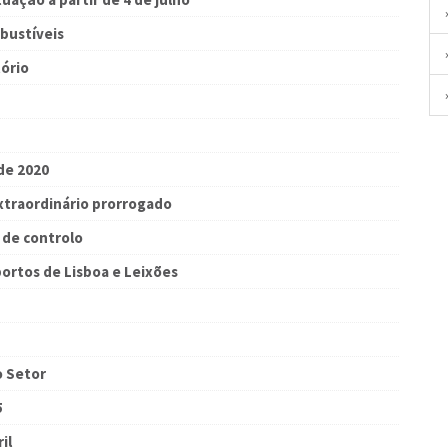
bustíveis
ório
de 2020
xtraordinário prorrogado
s de controlo
ortos de Lisboa e Leixões
o Setor
5
il