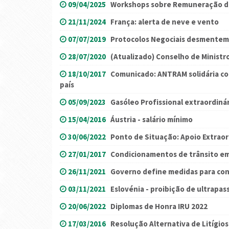
09/04/2025
Workshops sobre Remuneração de
21/11/2024
França: alerta de neve e vento
07/07/2019
Protocolos Negociais desmente
28/07/2020
(Atualizado) Conselho de Ministr
18/10/2017
Comunicado: ANTRAM solidária co
país
05/09/2023
Gasóleo Profissional extraordiná
15/04/2016
Áustria - salário mínimo
30/06/2022
Ponto de Situação: Apoio Extraor
27/01/2017
Condicionamentos de trânsito e
26/11/2021
Governo define medidas para co
03/11/2021
Eslovénia - proibição de ultrapa
20/06/2022
Diplomas de Honra IRU 2022
17/03/2016
Resolução Alternativa de Litígios