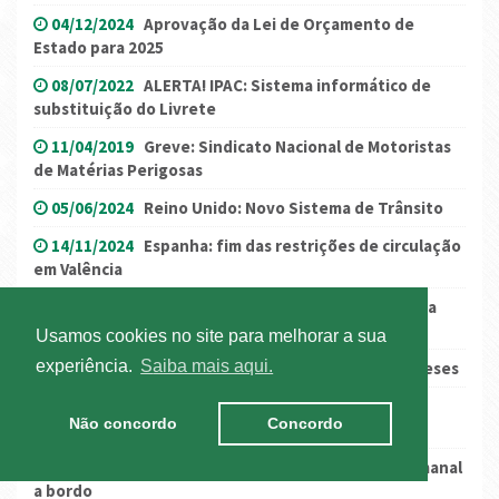
04/12/2024
Aprovação da Lei de Orçamento de
Estado para 2025
08/07/2022
ALERTA! IPAC: Sistema informático de
substituição do Livrete
11/04/2019
Greve: Sindicato Nacional de Motoristas
de Matérias Perigosas
05/06/2024
Reino Unido: Novo Sistema de Trânsito
14/11/2024
Espanha: fim das restrições de circulação
em Valência
04/10/2021
Espanha: novo regulamento relativo a
reparações em estrada
Usamos cookies no site para melhorar a sua
experiência.
Saiba mais aqui.
19/12/2017
Certificados de destacamento franceses
14/07/2025
Questionário sobre Diretiva do
Não concordo
Concordo
Destacamento
20/02/2019
Espanha - Proibição do descanso semanal
a bordo