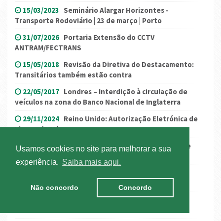
15/03/2023
Seminário Alargar Horizontes -
Transporte Rodoviário | 23 de março | Porto
31/07/2026
Portaria Extensão do CCTV
ANTRAM/FECTRANS
15/05/2018
Revisão da Diretiva do Destacamento:
Transitários também estão contra
22/05/2017
Londres – Interdição à circulação de
veículos na zona do Banco Nacional de Inglaterra
29/11/2024
Reino Unido: Autorização Eletrónica de
Viagem (ETA)
08/07/2022
ALERTA! IPAC: Sistema informático de
Usamos cookies no site para melhorar a sua
substituição do Livrete
experiência.
Saiba mais aqui.
02/06/2026
Campanha Ibérica – Impacto das
Alterações Climáticas nos Locais de Trabalho
Não concordo
Concordo
05/01/2021
Noruega: registo de entrada de
motoristas