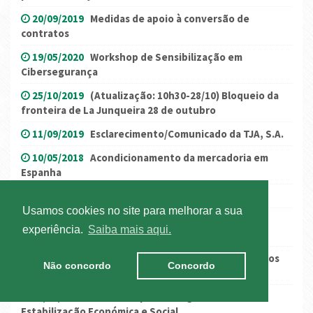
20/09/2019
Medidas de apoio à conversão de
contratos
19/05/2020
Workshop de Sensibilização em
Cibersegurança
25/10/2019
(Atualização: 10h30-28/10) Bloqueio da
fronteira de La Junqueira 28 de outubro
11/09/2019
Esclarecimento/Comunicado da TJA, S.A.
10/05/2018
Acondicionamento da mercadoria em
Espanha
26/10/2016
Encerramento da RN106 (França)
Usamos cookies no site para melhorar a sua
31/03/2016
Governo compromete-se a rever
experiência.
Saiba mais aqui.
trimestralmente ISP...
17/12/2019
Anuário Estatístico da Mobilidade e dos
Não concordo
Concordo
Transportes 2018
05/06/2020
Governo aprova Programa de
Estabilização Económica e Social