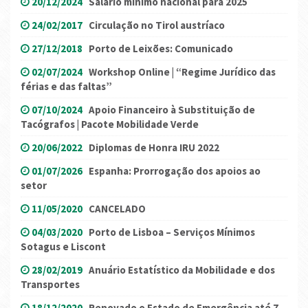
20/12/2024
Salário mínimo nacional para 2025
24/02/2017
Circulação no Tirol austríaco
27/12/2018
Porto de Leixões: Comunicado
02/07/2024
Workshop Online | “Regime Jurídico das
férias e das faltas”
07/10/2024
Apoio Financeiro à Substituição de
Tacógrafos | Pacote Mobilidade Verde
20/06/2022
Diplomas de Honra IRU 2022
01/07/2026
Espanha: Prorrogação dos apoios ao
setor
11/05/2020
CANCELADO
04/03/2020
Porto de Lisboa – Serviços Mínimos
Sotagus e Liscont
28/02/2019
Anuário Estatístico da Mobilidade e dos
Transportes
18/12/2020
Renovado o Estado de Emergência até 7