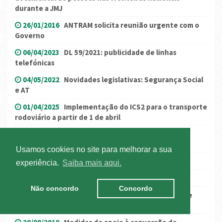
durante a JMJ
26/01/2016
ANTRAM solicita reunião urgente com o
Governo
06/04/2023
DL 59/2021: publicidade de linhas
telefónicas
04/05/2022
Novidades legislativas: Segurança Social
e AT
01/04/2025
Implementação do ICS2 para o transporte
rodoviário a partir de 1 de abril
29/12/2020
Reino Unido e Comissão Europeia
aprovam o Brexit
Usamos cookies no site para melhorar a sua
04/05/2020
Prepare o regresso ao trabalho
experiência.
Saiba mais aqui.
18/05/2016
A14 reabre totalmente ao trânsito
Não concordo
Concordo
18/03/2020
Governo avança com mais medidas de
apoio ao tecido empresarial