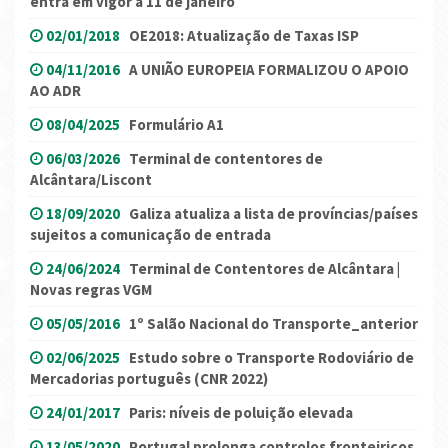
entra em vigor a 11 de janeiro
02/01/2018
OE2018: Atualização de Taxas ISP
04/11/2016
A UNIÃO EUROPEIA FORMALIZOU O APOIO
AO ADR
08/04/2025
Formulário A1
06/03/2026
Terminal de contentores de
Alcântara/Liscont
18/09/2020
Galiza atualiza a lista de províncias/países
sujeitos a comunicação de entrada
24/06/2024
Terminal de Contentores de Alcântara |
Novas regras VGM
05/05/2016
1º Salão Nacional do Transporte_anterior
02/06/2025
Estudo sobre o Transporte Rodoviário de
Mercadorias português (CNR 2022)
24/01/2017
Paris: níveis de poluição elevada
13/05/2020
Portugal prolonga controlos fronteiriços