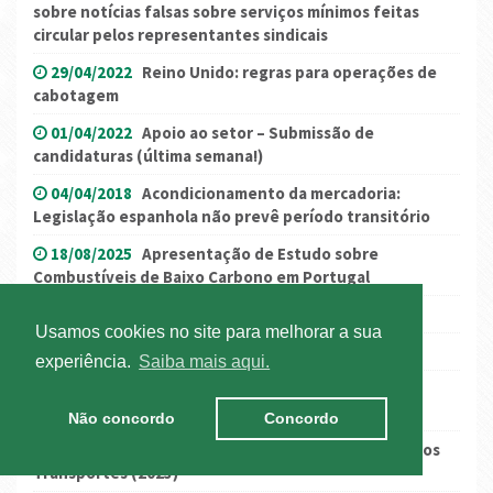
sobre notícias falsas sobre serviços mínimos feitas
circular pelos representantes sindicais
29/04/2022
Reino Unido: regras para operações de
cabotagem
01/04/2022
Apoio ao setor – Submissão de
candidaturas (última semana!)
04/04/2018
Acondicionamento da mercadoria:
Legislação espanhola não prevê período transitório
18/08/2025
Apresentação de Estudo sobre
Combustíveis de Baixo Carbono em Portugal
11/01/2017
SILiAmb – Campanha MIRR 2016
Usamos cookies no site para melhorar a sua
19/02/2016
Combustíveis em destaque na RTP
experiência.
Saiba mais aqui.
23/04/2025
França/Reino Unido: ICS2 e ELO
“envelope logístico”
Não concordo
Concordo
14/02/2025
Anuário Estatístico da Mobilidade e dos
Transportes (2023)