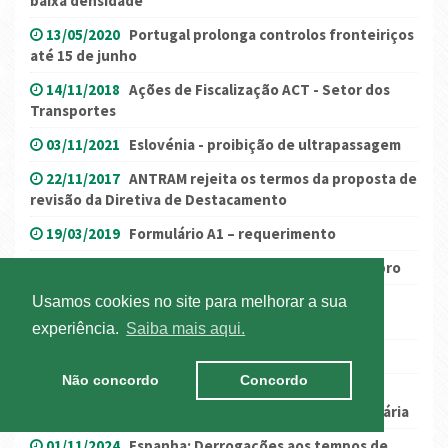
baixa densidade
13/05/2020
Portugal prolonga controlos fronteiriços
até 15 de junho
14/11/2018
Ações de Fiscalização ACT - Setor dos
Transportes
03/11/2021
Eslovénia - proibição de ultrapassagem
22/11/2017
ANTRAM rejeita os termos da proposta de
revisão da Diretiva de Destacamento
19/03/2019
Formulário A1 – requerimento
14/11/2019
Greve geral em França a 5 de dezembro
04/05/2016
Sindicatos franceses anunciam uma
Usamos cookies no site para melhorar a sua
greve geral
experiência.
Saiba mais aqui.
03/03/2017
Itália: cortes de trânsito
Não concordo
Concordo
06/06/2025
União Europeia: procedimento de
entrada de mercadorias por via ferroviária e rodoviária
01/11/2024
Espanha: Derrogações aos tempos de