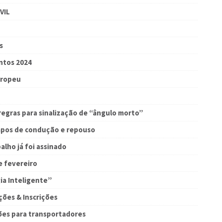
VIL
s
ntos 2024
uropeu
egras para sinalização de “ângulo morto”
mpos de condução e repouso
alho já foi assinado
e fevereiro
ia Inteligente”
ões & Inscrições
ões para transportadores