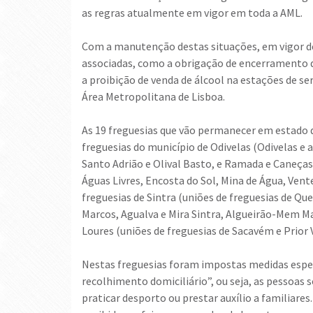
as regras atualmente em vigor em toda a AML.
Com a manutenção destas situações, em vigor de
associadas, como a obrigação de encerramento d
a proibição de venda de álcool na estações de se
Área Metropolitana de Lisboa.
As 19 freguesias que vão permanecer em estado d
freguesias do município de Odivelas (Odivelas e 
Santo Adrião e Olival Basto, e Ramada e Caneças)
Águas Livres, Encosta do Sol, Mina de Água, Vente
freguesias de Sintra (uniões de freguesias de Q
Marcos, Agualva e Mira Sintra, Algueirão-Mem Mar
Loures (uniões de freguesias de Sacavém e Prior
Nestas freguesias foram impostas medidas espec
recolhimento domiciliário”, ou seja, as pessoas s
praticar desporto ou prestar auxílio a familiare