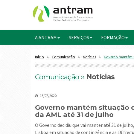
A ANTRAM
SERVIÇOS
FORMAÇÃO
Início
Comunicação
Notícias
Governo mantém si
Comunicação ››
Notícias
15/07/2020
Governo mantém situação d
da AML até 31 de julho
O Governo decidiu que vai manter até 31 de julho, o país em situação de alerta, a Área Metropolitana de
Lisboa em situação de contingência e as 19 fre