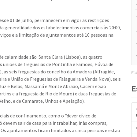
sde 01 de julho, permanecem em vigor as restrições
a generalidade dos estabelecimentos comerciais às 20:00,
rviços e a limitação de ajuntamentos até 10 pessoas na
e calamidade são: Santa Clara (Lisboa), as quatro
as uniões de freguesias de Pontinha e Famões, Póvoa de
, as seis freguesias do concelho da Amadora (Alfragide,
ira e União de Freguesias de Falagueira e Venda Nova), seis
ueluz e Belas, Massamá e Monte Abraão, Cacém e São
tins e a freguesia de Rio de Mouro) e duas freguesias de
 Velho, e de Camarate, Unhos e Apelação).
iais de confinamento, como o “dever cívico de
ó devem sair de casa para ir trabalhar, ir às compras,
s. Os ajuntamentos ficam limitados a cinco pessoas e estão