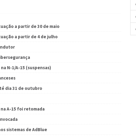
tuação a partir de 30 de maio
uação a partir de 4 de julho
ondutor
Cibersegurança
 na N-1/A-15 (suspensas)
anceses
té dia 31 de outubro
s na A-15 foi retomada
onvocada
aos sistemas de AdBlue