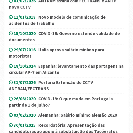
03/02/2026
ANTRAM assina com FECTRANS e ANTP
novo CCTV
11/01/2018
Novo modelo de comunicação de
acidentes de trabalho
15/10/2020
COVID-19: Governo estende validade de
documentos
29/07/2016
Itália aprova salário mínimo para
motoristas
18/10/2024
Espanha: levantamento das portagens na
circular AP-7 em Alicante
31/07/2026
Portaria Extensão do CCTV
ANTRAM/FECTRANS
26/06/2020
COVID-19: O que muda em Portugal a
partir de 1 de julho?
03/02/2020
Alemanha: Salário mínimo alemão 2020
30/01/2025
Recordatória: Apresentação das
candidaturas ao apoio à substituição dos Tacógrafos