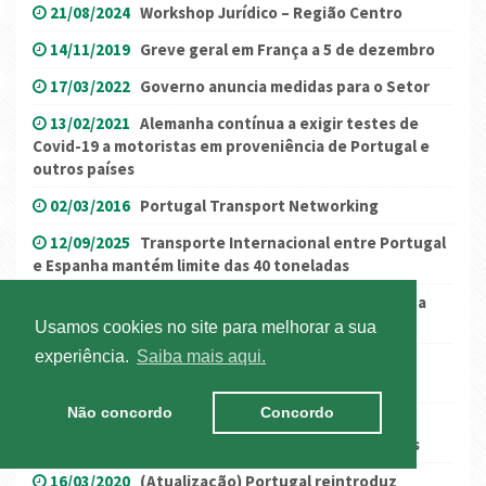
21/08/2024
Workshop Jurídico – Região Centro
14/11/2019
Greve geral em França a 5 de dezembro
17/03/2022
Governo anuncia medidas para o Setor
13/02/2021
Alemanha contínua a exigir testes de
Covid-19 a motoristas em proveniência de Portugal e
outros países
02/03/2016
Portugal Transport Networking
12/09/2025
Transporte Internacional entre Portugal
e Espanha mantém limite das 40 toneladas
10/09/2020
Portugal em Estado de Contingência a
partir de 15 de setembro
Usamos cookies no site para melhorar a sua
experiência.
Saiba mais aqui.
02/05/2024
Workshop Online “Desafios do
transporte: seguros de carga e pegada carbónica”
Não concordo
Concordo
28/07/2020
(Atualizado) Conselho de Ministros
extraordinário de 27 de julho aprova novas medidas
16/03/2020
(Atualização) Portugal reintroduz