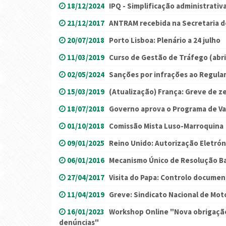
18/12/2024
IPQ - Simplificação administrativ
21/12/2017
ANTRAM recebida na Secretaria 
20/07/2018
Porto Lisboa: Plenário a 24 julho
11/03/2019
Curso de Gestão de Tráfego (abri
02/05/2024
Sanções por infrações ao Regul
15/03/2019
(Atualização) França: Greve de z
18/07/2018
Governo aprova o Programa de Val
01/10/2018
Comissão Mista Luso-Marroquina
09/01/2025
Reino Unido: Autorização Eletrón
06/01/2016
Mecanismo Único de Resolução B
27/04/2017
Visita do Papa: Controlo documen
11/04/2019
Greve: Sindicato Nacional de Mot
16/01/2023
Workshop Online "Nova obrigação
denúncias"