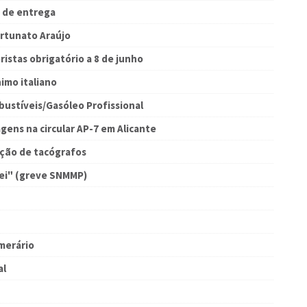
o de entrega
ortunato Araújo
istas obrigatório a 8 de junho
nimo italiano
ustíveis/Gasóleo Profissional
ens na circular AP-7 em Alicante
ição de tacógrafos
ei" (greve SNMMP)
merário
al