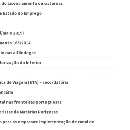
a do Licenciamento de cisternas
de Estado do Emprego
l/maio 2019)
amento 165/2014
elo nas alfândegas
orização do Interior
ica de Viagem (ETA) – recordatória
ancária
tal nas fronteiras portuguesas
oristas de Matérias Perigosas
 para as empresas: implementação de canal de