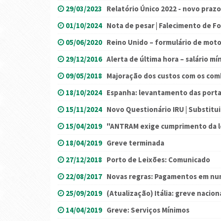
29/03/2023
Relatório Único 2022 - novo praz
01/10/2024
Nota de pesar | Falecimento de F
05/06/2020
Reino Unido – formulário de motor
29/12/2016
Alerta de última hora – salário mí
09/05/2018
Majoração dos custos com os comb
18/10/2024
Espanha: levantamento das portag
15/11/2024
Novo Questionário IRU | Substitu
15/04/2019
"ANTRAM exige cumprimento da l
18/04/2019
Greve terminada
27/12/2018
Porto de Leixões: Comunicado
22/08/2017
Novas regras: Pagamentos em nu
25/09/2019
(Atualização) Itália: greve nacion
14/04/2019
Greve: Serviços Mínimos