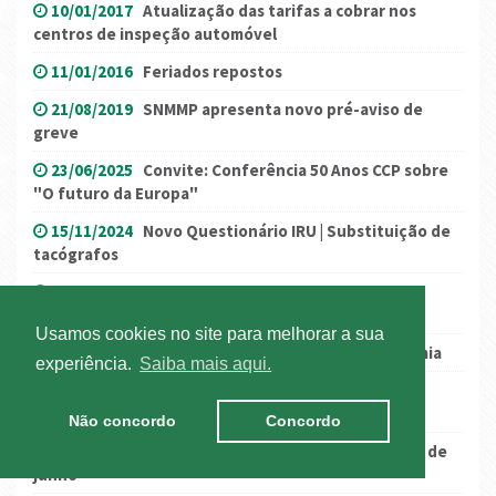
10/01/2017
Atualização das tarifas a cobrar nos
centros de inspeção automóvel
11/01/2016
Feriados repostos
21/08/2019
SNMMP apresenta novo pré-aviso de
greve
23/06/2025
Convite: Conferência 50 Anos CCP sobre
"O futuro da Europa"
15/11/2024
Novo Questionário IRU | Substituição de
tacógrafos
16/05/2025
Nova Funcionalidade de Troca de
Contentores Vazios no Terminal
Usamos cookies no site para melhorar a sua
02/11/2020
Novas medidas de combate à pandemia
experiência.
Saiba mais aqui.
18/12/2024
IPQ - Simplificação administrativa do
Licenciamento de cisternas
Não concordo
Concordo
05/05/2016
Greve nos portos prolonga-se até 16 de
junho