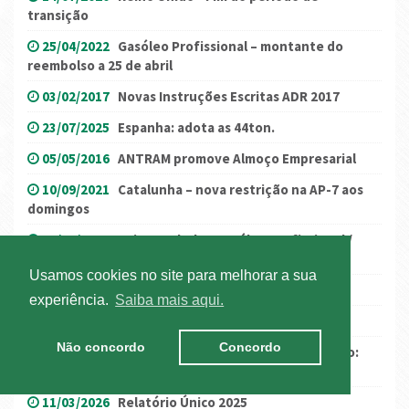
transição
25/04/2022
Gasóleo Profissional – montante do
reembolso a 25 de abril
03/02/2017
Novas Instruções Escritas ADR 2017
23/07/2025
Espanha: adota as 44ton.
05/05/2016
ANTRAM promove Almoço Empresarial
10/09/2021
Catalunha – nova restrição na AP-7 aos
domingos
16/05/2023
Lei Espanhola - Gasóleo Profissional /
Auxílio extraordinário
Usamos cookies no site para melhorar a sua
29/04/2016
Galiza – Transporte de leite
experiência.
Saiba mais aqui.
07/03/2017
Alerta: controlos e multas em Itália
Não concordo
Concordo
15/05/2018
Revisão da Diretiva do Destacamento:
Transitários também estão contra
11/03/2026
Relatório Único 2025