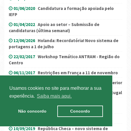
01/06/2020
Candidatura a formação apoiada pelo
IEFP
01/04/2022
Apoio ao setor – Submissão de
candidaturas (última semana!)
12/06/2026
Holanda: Recordatória! Novo sistema de
portagens a 1 de julho
22/02/2017
Workshop Temático ANTRAM - Região do
Centro
06/11/2017
Restrições em França a 11 de novembro
05/05/2016
1º Salão Nacional do Transporte_anterior
Usamos cookies no site para melhorar a sua
10/07/2017
Estatísticas Setoriais – Banco de Portugal
experiência.
Saiba mais aqui.
19/05/2020
França: levantamento de restrições
parcial
Não concordo
Concordo
14/04/2019
Greve: Serviços Mínimos
10/09/2019
República Checa – novo sistema de