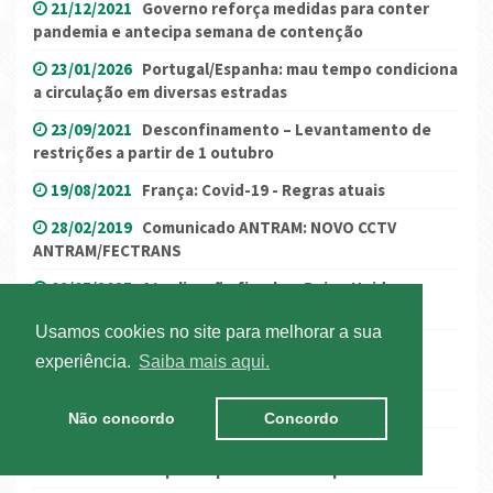
21/12/2021
Governo reforça medidas para conter
pandemia e antecipa semana de contenção
23/01/2026
Portugal/Espanha: mau tempo condiciona
a circulação em diversas estradas
23/09/2021
Desconfinamento – Levantamento de
restrições a partir de 1 outubro
19/08/2021
França: Covid-19 - Regras atuais
28/02/2019
Comunicado ANTRAM: NOVO CCTV
ANTRAM/FECTRANS
09/05/2025
Atualização fiscal no Reino Unido:
Simplificação, administração e reforma
Usamos cookies no site para melhorar a sua
30/04/2025
Portugal/Espanha: derrogação das
experiência.
Saiba mais aqui.
normas dos tempos de condução e repouso
27/05/2016
Greve geral francesa
Não concordo
Concordo
27/02/2018
Última hora (2/3-16h30): tráfego
condicionado um pouco por toda a Europa