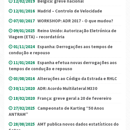
12/02/2019
Bélgica: greve nacional
12/01/2016
Madrid – Controlo de Velocidade
07/03/2017
WORKSHOP: ADR 2017 - O que mudou?
09/01/2025
Reino Unido: Autorização Eletrónica de
Viagem (ETA) – recordatória
01/11/2024
Espanha: Derrogações aos tempos de
condução e repouso
11/01/2026
Espanha efetua novas derrogações aos
tempos de condução e repouso
03/08/2016
Alterações ao Código da Estrada e RHLC
30/11/2020
ADR: Acordo Multilateral M330
18/02/2020
França: greve geral a 20 de fevereiro
27/02/2025
Campeonato de Karting “50 Anos
ANTRAM”
28/08/2025
AMT publica novos dados estatísticos do