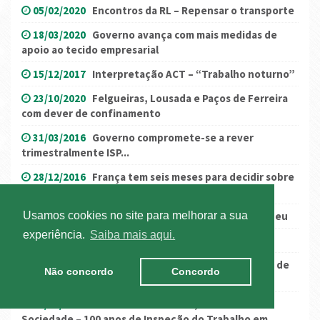
05/02/2020
Encontros da RL – Repensar o transporte
18/03/2020
Governo avança com mais medidas de
apoio ao tecido empresarial
15/12/2017
Interpretação ACT – “Trabalho noturno”
23/10/2020
Felgueiras, Lousada e Paços de Ferreira
com dever de confinamento
31/03/2016
Governo compromete-se a rever
trimestralmente ISP...
28/12/2016
França tem seis meses para decidir sobre
a Ecotaxa francesa
Usamos cookies no site para melhorar a sua
26/02/2024
Presidência belga do Conselho Europeu
experiência.
Saiba mais aqui.
15/03/2019
Relatório Único 2018
26/12/2022
França: destacamento de motoristas de
Não concordo
Concordo
ligeiros
23/03/2016
Seminário "Trabalho, Economia e
Sociedade – 100 anos de Inspeção do Trabalho em