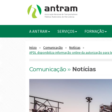
A ANTRAM
SERVIÇOS
FORMAÇÃO
Início
Comunicação
Notícias
APDL disponibiliza informação online da autorização para l
Comunicação ››
Notícias