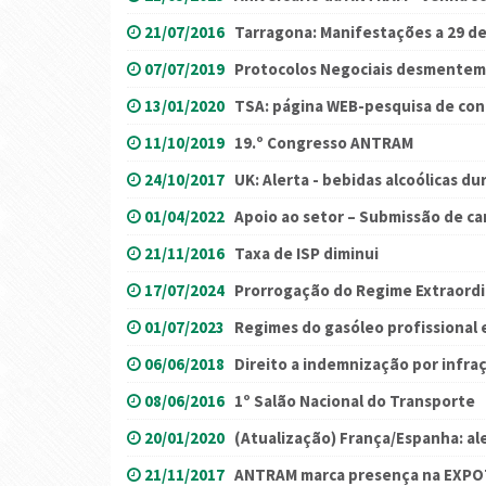
21/07/2016
Tarragona: Manifestações a 29 de
07/07/2019
Protocolos Negociais desmente
13/01/2020
TSA: página WEB-pesquisa de co
11/10/2019
19.º Congresso ANTRAM
24/10/2017
UK: Alerta - bebidas alcoólicas d
01/04/2022
Apoio ao setor – Submissão de ca
21/11/2016
Taxa de ISP diminui
17/07/2024
Prorrogação do Regime Extraordin
01/07/2023
Regimes do gasóleo profissional 
06/06/2018
Direito a indemnização por infraç
08/06/2016
1º Salão Nacional do Transporte
20/01/2020
(Atualização) França/Espanha: a
21/11/2017
ANTRAM marca presença na EXP