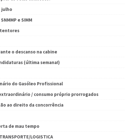
 julho
m SNMMP e SIMM
ntentores
urante o descanso na cabine
ndidaturas (última semana!)
ário do Gasóleo Profissional
extraordinário / consumo próprio prorrogados
ão ao direito da concorrência
lerta de mau tempo
OTRANSPORTE/LOGISTICA