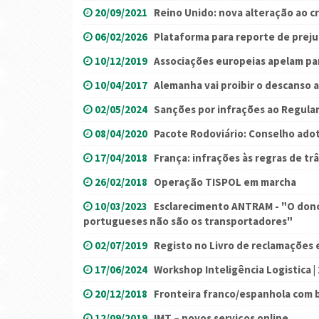
20/09/2021
Reino Unido: nova alteração ao 
06/02/2026
Plataforma para reporte de prejuí
10/12/2019
Associações europeias apelam pa
10/04/2017
Alemanha vai proibir o descanso 
02/05/2024
Sanções por infrações ao Regul
08/04/2020
Pacote Rodoviário: Conselho ado
17/04/2018
França: infrações às regras de tr
26/02/2018
Operação TISPOL em marcha
10/03/2023
Esclarecimento ANTRAM - "O don
portugueses não são os transportadores"
02/07/2019
Registo no Livro de reclamações 
17/06/2024
Workshop Inteligência Logistica |
20/12/2018
Fronteira franco/espanhola com b
12/09/2019
IMT – novos serviços online