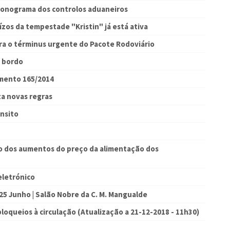
cronograma dos controlos aduaneiros
zos da tempestade "Kristin" já está ativa
ra o términus urgente do Pacote Rodoviário
a bordo
amento 165/2014
ta novas regras
ânsito
o dos aumentos do preço da alimentação dos
eletrónico
 25 Junho | Salão Nobre da C. M. Mangualde
loqueios à circulação (Atualização a 21-12-2018 - 11h30)