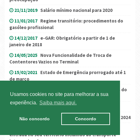
21/11/2019
Salário mínimo nacional para 2020
11/01/2017
Regime transitório: procedimentos do
gasóleo profissional
14/12/2017
e-GAR: Obrigatório a partir de 1 de
janeiro de 2018
16/05/2025
Nova Funcionalidade de Troca de
Contentores Vazios no Terminal
15/02/2021
Estado de Emergência prorrogado até 1
de março
27/10/2025
Banco de Portugal atualiza “Quadros do
Usamos cookies no site para melhorar a sua
Setor” e “Quadros da Empresa e do Setor”
experiência.
Saiba mais aqui.
02/04/2019
Reino Unido: Ponto de situação…
17/04/2024
Gasóleo Profissional: reembolsos em 2024
Não concordo
Concordo
13/07/2021
(Atualização) Eslovénia condiciona
entrada no seu território incluindo ao transporte