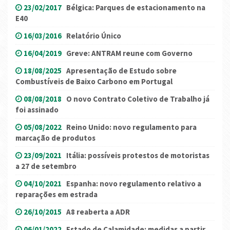
23/02/2017
Bélgica: Parques de estacionamento na
E40
16/03/2016
Relatório Único
16/04/2019
Greve: ANTRAM reune com Governo
18/08/2025
Apresentação de Estudo sobre
Combustíveis de Baixo Carbono em Portugal
08/08/2018
O novo Contrato Coletivo de Trabalho já
foi assinado
05/08/2022
Reino Unido: novo regulamento para
marcação de produtos
23/09/2021
Itália: possíveis protestos de motoristas
a 27 de setembro
04/10/2021
Espanha: novo regulamento relativo a
reparações em estrada
26/10/2015
A8 reaberta a ADR
06/01/2022
Estado de Calamidade: medidas a partir