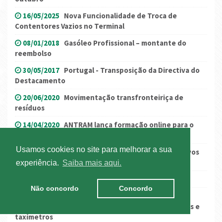
16/05/2025
Nova Funcionalidade de Troca de
Contentores Vazios no Terminal
08/01/2018
Gasóleo Profissional – montante do
reembolso
30/05/2017
Portugal - Transposição da Directiva do
Destacamento
20/06/2020
Movimentação transfronteiriça de
resíduos
14/04/2020
ANTRAM lança formação online para o
Setor
Usamos cookies no site para melhorar a sua
12/04/2018
AT publica documento sobre Incentivos
Fiscais
experiência.
Saiba mais aqui.
01/10/2018
Comissão Mista Luso-Marroquina
Não concordo
Concordo
15/12/2021
Adiamento da desqualificação de
entidades como reparador/instalador de tacógrafos e
taxímetros