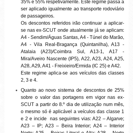
35% e 55% respetivamente. Este regime passa a
ser aplicado igualmente ao transporte rodoviário
de passageiros.
Os descontos referidos irão continuar a aplicar-
se nas ex-SCUT onde atualmente já se aplicam:
A4 - Sendim/Águas Santas, A4 - Túnel do Marão,
A4 - Vila Real-Bragança (Quintanilha), A13 -
Atalaia (A23)/Coimbra Sul, A13-1, A17 -
Mira/Aveiro Nascente (IP5), A22, A23, A24, A25,
A28, A29, A41 - Freixieiro/Ermida (IC 25) e A42.
Este regime aplica-se aos veículos das classes
2, 3 e 4.
Quanto ao novo sistema de descontos de 25%
sobre o valor das portagens em vigor nas ex-
SCUT a partir do 8.º dia de utilização num mês,
o mesmo só é aplicável a veículos das classe 1
e 2 e incide nas seguintes vias: A22 – Algarve;
A23 – IP; A23 – Beira Interior; A24 – Interior
Norte; A25 – Beiras Litoral e Alta; A28 – Norte