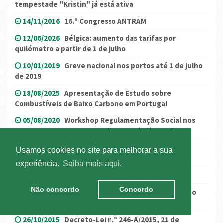
tempestade "Kristin" já está ativa
14/11/2016
16.º Congresso ANTRAM
12/06/2026
Bélgica: aumento das tarifas por
quilómetro a partir de 1 de julho
10/01/2019
Greve nacional nos portos até 1 de julho
de 2019
18/08/2025
Apresentação de Estudo sobre
Combustíveis de Baixo Carbono em Portugal
05/08/2020
Workshop Regulamentação Social nos
Transportes - O novo Regulamento (UE) 2020/1054
11/08/2023
Reino Unido: Kent – M20 – Operação
Usamos cookies no site para melhorar a sua
Brock
experiência.
Saiba mais aqui.
01/09/2023
Passeio de TT - Convívio empresarial
Não concordo
Concordo
11/01/2017
Regime transitório: procedimentos do
gasóleo profissional
26/10/2015
Decreto-Lei n.º 246-A/2015, 21 de